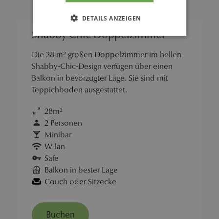
DETAILS ANZEIGEN
Shabby Chic Doppelzimmer
Die 28 m² großen Doppelzimmer im hellen
Shabby-Chic-Design verfügen über einen
Balkon in bevorzugter Lage. Sie sind mit
Teppichboden ausgestattet.
28m²
2 Personen
Minibar
W-lan
Safe
Balkon in bester Lage
Couch oder Sitzecke
Buchen