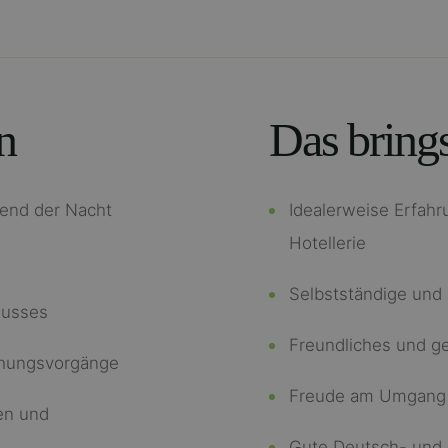
n
Das brings
end der Nacht
Idealerweise Erfah
Hotellerie
Selbstständige und 
lusses
Freundliches und ge
chungsvorgänge
Freude am Umgang 
en und
Gute Deutsch- und 