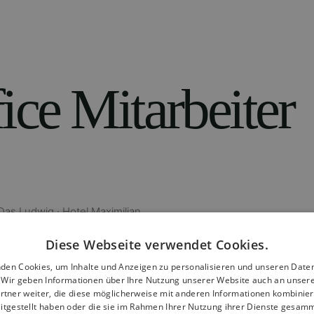
ice Mitarbeiter
· Das Ludwig · Hotel Maximilian
Diese Webseite verwendet Cookies.
den Cookies, um Inhalte und Anzeigen zu personalisieren und unseren Date
. Wir geben Informationen über Ihre Nutzung unserer Website auch an unser
enschaft, behältst auch in turbulenten
rtner weiter, die diese möglicherweise mit anderen Informationen kombiniere
itgestellt haben oder die sie im Rahmen Ihrer Nutzung ihrer Dienste gesam