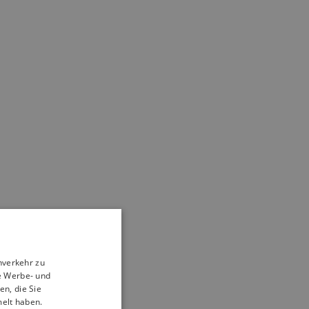
nverkehr zu
e Werbe- und
n, die Sie
melt haben.