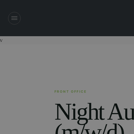
v
FRONT OFFICE
Night Au
(m/w/d)